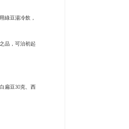
用綠豆湯冷飲，
之品，可治初起
白扁豆30克、西