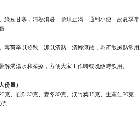
。綠豆甘寒，清熱消暑，除煩止渴，通利小便，故夏季常
癥。
。薄荷辛以發散，涼以清熱，清輕涼散，為疏散風熱常用
暑解渴湯水和茶療，方便大家工作時或晚飯時飲用。
人份量）
0克、石斛30克、麥冬30克、淡竹葉15克、生薏仁30克、
0克。