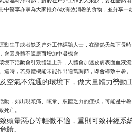
氣潮濕時冷時熱，對於在戶外工作的人來說，要在酷熱環
冊中醫李亦寧為大家推介6款有效消暑的食物，並分享一
運動生手或者缺乏户外工作經驗人士，在酷熱天氣下長時
，會因身體不適應而增加中暑機會。
環境下活動會引致體溫上升，人體會加速皮膚表面血液流
。這時，若身體機能未能作出適當調節，即會導致中暑。
及空氣不流通的環境下，做大量體力勞動
活動，如出現頭痛、眩暈、肢體乏力的症狀，可能是中暑
致死亡。
致頭暈惡心等輕微不適，重則可致神經系
危險。