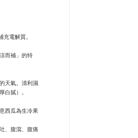
補充電解質。
涼而補」的特
的天氣。清利濕
厚白膩）。
意西瓜為生冷果
吐、腹瀉、腹痛