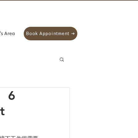
's Area
Book Appointment
｜ 6
t