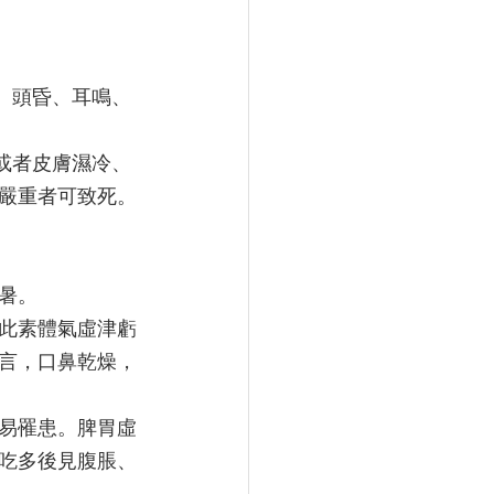
、頭昏、耳鳴、
或者皮膚濕冷、
嚴重者可致死。
暑。
此素體氣虛津虧
言，口鼻乾燥，
易罹患。脾胃虛
吃多後見腹脹、