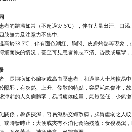
同
患者的體溫如常（不超過37.5℃），伴有大量出汗、口渴
四肢無力及注意力不集中。
溫高於38.5℃，伴有面色潮紅、胸悶、皮膚灼熱等現象，
搏細而快的情況，甚至可見患者神志不清、昏厥或痙攣，
暑
者、長期病如心臟病或高血壓患者，和過胖人士均較易中
於陽邪，有炎熱、上升、發散的特點，容易耗氣傷津，故
虛津虧的人久病體弱，易感疲倦眩暈，氣短聲低，少氣懶
化關係，暑多挾濕，容易濕熱交織致病，脾胃虛弱之人較
、或時發時止；大便或夾有不消化食物殘渣；食後易瀉，