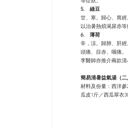
等症狀。
5.　綠豆
甘、寒。歸心、胃經
以治暑熱煩渴尿赤等
6.　薄荷
辛，涼。歸肺、肝經
頭痛、目赤、咽痛。
李醫師亦推介兩款清
簡易清暑益氣湯（二
材料及份量：西洋參2
瓜皮1斤／西瓜翠衣3