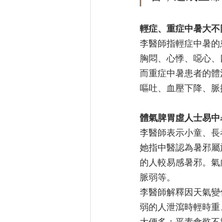
輕症、重症中暑大不
李醫師指輕症中暑的
胸悶、心悸、噁心、
而重症中暑患者的體
嘔吐、血壓下降、脈
體氣脾胃虛人士易中
李醫師表示小童、長
她指中醫認為暑邪屬
的人較易感暑邪。氣
脈弱等。
李醫師解釋因天氣變
弱的人泄瀉時輕時重