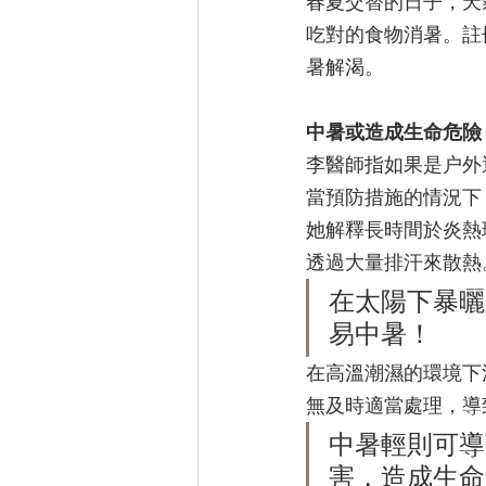
春夏交替的日子，天
吃對的食物消暑。註
暑解渴。
中暑或造成生命危險
李醫師指如果是户外
當預防措施的情況下
她解釋長時間於炎熱
透過大量排汗來散熱
在太陽下暴曬
易中暑！
在高溫潮濕的環境下
無及時適當處理，導
中暑輕則可導
害，造成生命