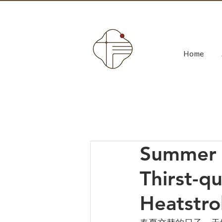
Home
Summer T
Thirst-q
Heatstro